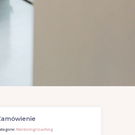
Zamówienie
ategorie:
Mentoring/coaching