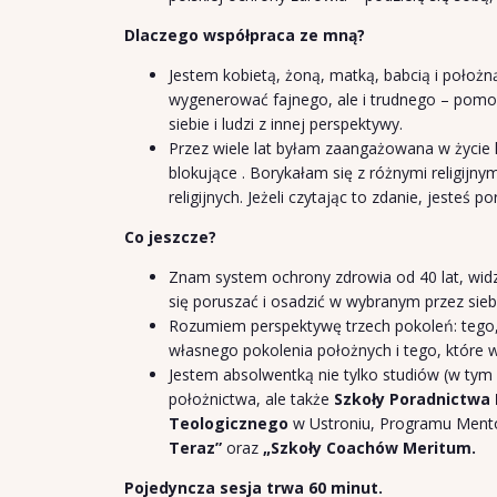
Dlaczego współpraca ze mną?
Jestem kobietą, żoną, matką, babcią i położną
wygenerować fajnego, ale i trudnego – pomogę
siebie i ludzi z innej perspektywy.
Przez wiele lat byłam zaangażowana w życie ko
blokujące . Borykałam się z różnymi religijn
religijnych. Jeżeli czytając to zdanie, jeste
Co jeszcze?
Znam system ochrony zdrowia od 40 lat, widz
się poruszać i osadzić w wybranym przez sieb
Rozumiem perspektywę trzech pokoleń: tego, 
własnego pokolenia położnych i tego, które w
Jestem absolwentką nie tylko studiów (w tym 
położnictwa, ale także
Szkoły Poradnictwa
Teologicznego
w Ustroniu, Programu Ment
Teraz”
oraz
„Szkoły Coachów Meritum.
Pojedyncza sesja trwa 60 minut.