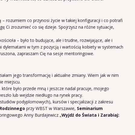
 – rozumiem co przynosi życie w takiej konfiguracji i co potrafi
 Ci zrozumieć co się dzieje. Spojrzysz na różne sytuacje,
ścioła – było to budujące, ale i trudne, rozwijające, ale i
ymi dylematami w tym z pozycją i wartością kobiety w systemach
ś poruszona, zapraszam Cię na sesje mentoringowe.
iałam jego transformację i aktualne zmiany. Wiem jak w nim
ie miejscu.
które było przede mną i jeszcze nadal pracuje, mojego
eszło lub wejdzie niedługo na rynek pracy.
studiów podyplomowych), kursów i specjalizacji z zakresu
 Rodzinnego
przy WBST w Warszawie,
Seminarium
oringowego Anny Burdajewicz „
Wyjdź do Świata i Zarabiaj: