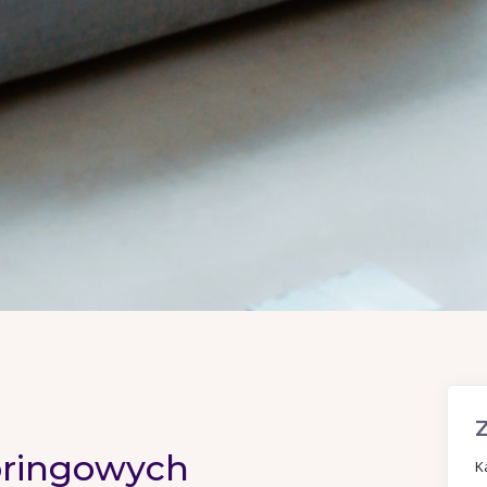
toringowych
K