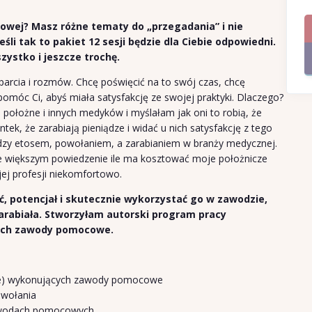
wej? Masz różne tematy do „przegadania” i nie
śli tak to pakiet 12 sesji będzie dla Ciebie odpowiedni.
zystko i jeszcze trochę.
rcia i rozmów. Chcę poświęcić na to swój czas, chcę
pomóc Ci, abyś miała satysfakcję ze swojej praktyki. Dlaczego?
ołożne i innych medyków i myślałam jak oni to robią, że
ek, że zarabiają pieniądze i widać u nich satysfakcję z tego
iędzy etosem, powołaniem, a zarabianiem w branży medycznej.
e większym powiedzenie ile ma kosztować moje położnicze
jej profesji niekomfortowo.
, potencjał i skutecznie wykorzystać go w zawodzie,
zarabiała. Stworzyłam autorski program pracy
cych zawody pomocowe.
bie) wykonujących zawody pomocowe
owołania
zawodach pomocowych