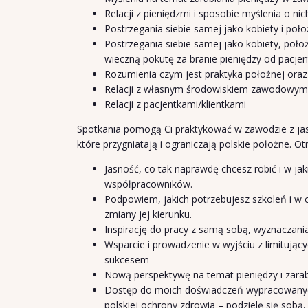
Relacji z pieniędzmi i sposobie myślenia o n
Postrzegania siebie samej jako kobiety i poło
Postrzegania siebie samej jako kobiety, położ
wieczną pokutę za branie pieniędzy od pacjen
Rozumienia czym jest praktyka położnej ora
Relacji z własnym środowiskiem zawodowy
Relacji z pacjentkami/klientkami
Spotkania pomogą Ci praktykować w zawodzie z jas
które przygniatają i ograniczają polskie położne. O
Jasność, co tak naprawdę chcesz robić i w ja
współpracowników.
Podpowiem, jakich potrzebujesz szkoleń i w c
zmiany jej kierunku.
Inspirację do pracy z samą sobą, wyznaczan
Wsparcie i prowadzenie w wyjściu z limitujący
sukcesem
Nową perspektywę na temat pieniędzy i zar
Dostęp do moich doświadczeń wypracowanych
polskiej ochrony zdrowia – podzielę się sobą,