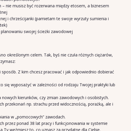
ich – nie musisz być rozerwana między etosem, a biznesem
żnej
nej i chrześcijanki (pamietam te swoje wyrzuty sumienia i
tek)
z planowaniu swojej ścieżki zawodowej
m
no określonym celem. Tak, byś nie czuła różnych ciężarów,
trzymasz:
ki sposób. Z kim chcesz pracować i jak odpowiednio dobierać
o się wyposażyć w zależności od rodzaju Twojej praktyki lub
ia nowych kierunków, czy zmian zawodowych i osobistych.
ch przekonań np. strachu przed widocznością, porażką, ale i
abiania w „pomocowych” zawodach.
 przez ponad 38 lat pracy i funkcjonowania w systemie
 a Ty weźmiesz to, co uznasz za przydatne dla Ciebie.