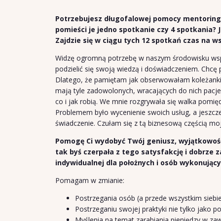
Potrzebujesz długofalowej pomocy mentoringo
pomieści je jedno spotkanie czy 4 spotkania? Je
Zajdzie się w ciągu tych 12 spotkań czas na ws
Widzę ogromną potrzebę w naszym środowisku wspa
podzielić się swoją wiedzą i doświadczeniem. Chcę 
Dlatego, że pamiętam jak obserwowałam koleżanki p
mają tyle zadowolonych, wracających do nich pacjent
co i jak robią. We mnie rozgrywała się walka pom
Problemem było wycenienie swoich usług, a jeszcz
świadczenie. Czułam się z tą biznesową częścią mo
Pomogę Ci wydobyć Twój geniusz, wyjątkowość
tak byś czerpała z tego satysfakcję i dobrze 
indywidualnej dla położnych i osób wykonują
Pomagam w zmianie:
Postrzegania osób (a przede wszystkim sie
Postrzeganiu swojej praktyki nie tylko jako p
Myślenia na temat zarabiania pieniędzy w 